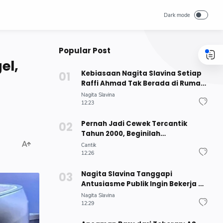
Popular Post
el,
Kebiasaan Nagita Slavina Setiap
Raffi Ahmad Tak Berada di Rumah,
Rafathar Sampai Melapor ke Sang
Nagita Slavina
Ayah
12:23
Pernah Jadi Cewek Tercantik
Tahun 2000, Beginilah
Keadaannya Sekarang Hampir
Cantik
Berusia 40 Tahun
12:26
Nagita Slavina Tanggapi
Antusiasme Publik Ingin Bekerja di
RANS : Yakin Sanggup?
Nagita Slavina
12:29