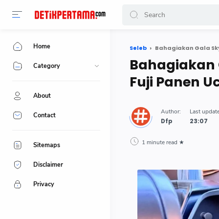
Home
Seleb
Bahagiakan Gala Sky
Bahagiakan 
Category
Fuji Panen U
About
Contact
Dfp
1 minute read
Sitemaps
Disclaimer
Privacy