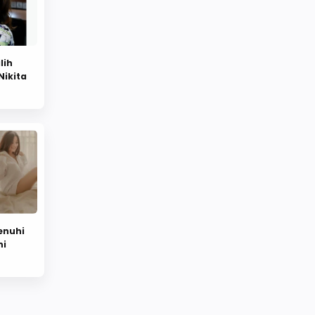
lih
 Nikita
enuhi
ni
Polos