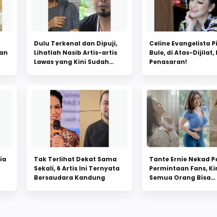
Dulu Terkenal dan Dipuji,
Celine Evangelista Pi
ian
Lihatlah Nasib Artis-artis
Bule, di Atas-Dijilat,
Lawas yang Kini Sudah
Penasaran!
terlupakan
ia
Tak Terlihat Dekat Sama
Tante Ernie Nekad P
Sekali, 6 Artis Ini Ternyata
Permintaan Fans, Ki
Bersaudara Kandung
Semua Orang Bisa
Melihatnya Tampil 