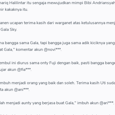
ariq Halilintar itu sengaja mewujudkan mimpi Bibi Andriansya
ir kakaknya itu.
 panen ucapan terima kasih dari warganet atas ketulusannya men
 Gala Sky.
uma bangga sama Gala, tapi bangga juga sama adik kiciknya yang
at Gala," komentar akun @novi***.
mbul ini diurus sama onty Fuji dengan baik, pasti bangga bange
ujar akun @fia***.
mbuh menjadi orang yang baik dan soleh. Terima kasih Uti suda
ta akun @ani***.
dah menjadi aunty yang berjasa buat Gala," imbuh akun @ari***.