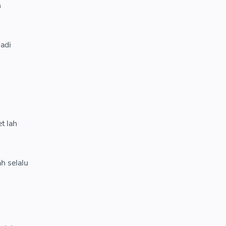
h
jadi
t lah
h selalu