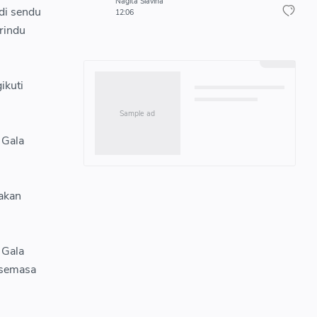
Nagita Slavina
di sendu
12:06
rindu
ikuti
 Gala
akan
 Gala
 semasa