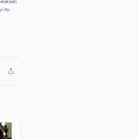
celakaan
i itu