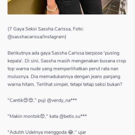
(7 Gaya Seksi Sassha Carissa, Foto:
@sasshacarissa/Instagram)
Berikutnya ada gaya Sassha Carissa berpose 'pusing
kepala'. Di sini, Sassha masih mengenakan busana crop
top warna nude yang memperlihatkan perut rata nan
mulusnya. Dia memadukannya dengan jeans panjang
warna hitam. Terlihat simpel, tetapi tetap seksi bukan?
"Cantik😍😍," puji @verdy_na***
"Makin montok😍," kata @betis.su***
"Aduhh Udelnya menggoda 😂," ujar