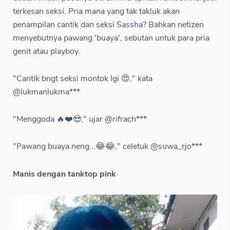
terkesan seksi. Pria mana yang tak takluk akan
penampilan cantik dan seksi Sassha? Bahkan netizen
menyebutnya pawang 'buaya', sebutan untuk para pria
genit atau playboy.
"Cantik bngt seksi montok lgi 😍," kata
@lukmanlukma***
"Menggoda 🔥❤️😍," ujar @rifrach***
"Pawang buaya neng...😂😂," celetuk @suwa_rjo***
Manis dengan tanktop pink