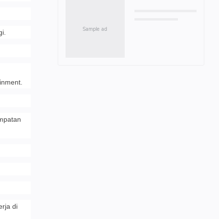
i.
inment.
empatan
rja di