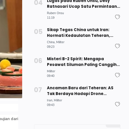
Lugas pada Ruben Onsu, Desy
Ratnasari Ucap Satu Permintaan
pada Mantan Sarwendah
Ruben Onsu
11:19
Sikap Tegas China untuk Iran:
Hormati Kedaulatan Teheran,
Tolak Ancaman untuk Pemimpin
China
Militer
Baru
09:23
Misteri B-2 Spirit: Mengapa
Pesawat Siluman Paling Canggih
AS ini Tak Pernah Dijual ke Negara
Militer
Manapun?
09:40
Ancaman Baru dari Teheran: AS
Tak Berdaya Hadapi Drone
Terbang Rendah Iran
Iran
Militer
09:43
jian dari