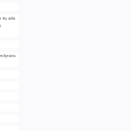
 itu ada
i
milyrans.