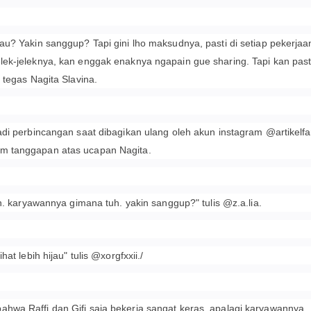
au? Yakin sanggup? Tapi gini lho maksudnya, pasti di setiap pekerjaan
ek-jeleknya, kan enggak enaknya ngapain gue sharing. Tapi kan past
 tegas Nagita Slavina.
adi perbincangan saat dibagikan ulang oleh akun instagram @artikelfa
m tanggapan atas ucapan Nagita.
an. karyawannya gimana tuh. yakin sanggup?" tulis @z.a.lia.
at lebih hijau" tulis @xorgfxxii./
hwa Raffi dan Gifi saja bekerja sangat keras, apalagi karyawannya.