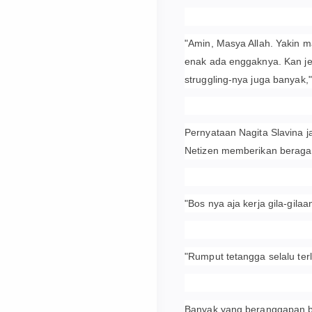
"Amin, Masya Allah. Yakin m
enak ada enggaknya. Kan jel
struggling-nya juga banyak,"
Pernyataan Nagita Slavina j
Netizen memberikan beraga
"Bos nya aja kerja gila-gila
"Rumput tetangga selalu terlih
Banyak yang beranggapan ba