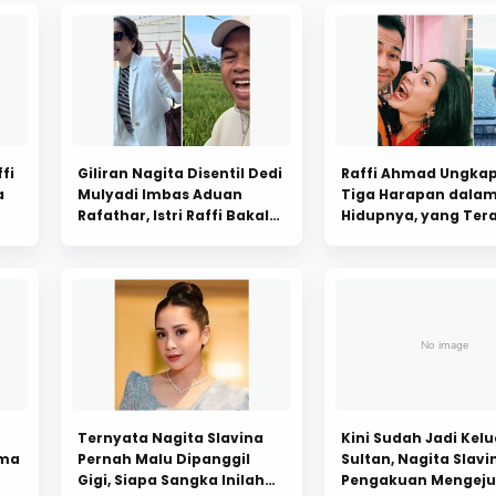
fi
Giliran Nagita Disentil Dedi
Raffi Ahmad Ungka
a
Mulyadi Imbas Aduan
Tiga Harapan dala
Rafathar, Istri Raffi Bakal
Hidupnya, yang Tera
g
Masuk Barak: HP Terus
Bikin Terkejut
Ternyata Nagita Slavina
Kini Sudah Jadi Kel
ama
Pernah Malu Dipanggil
Sultan, Nagita Slavi
Gigi, Siapa Sangka Inilah
Pengakuan Mengeju