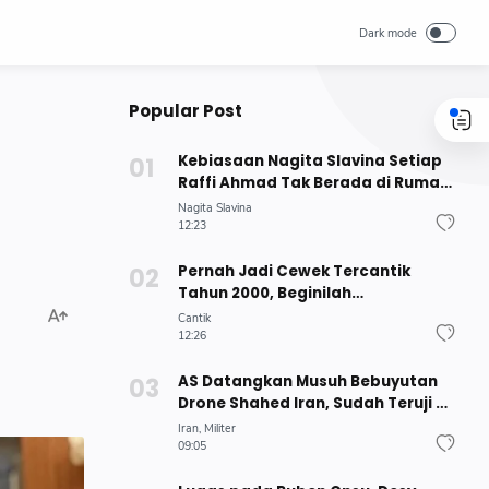
Popular Post
Kebiasaan Nagita Slavina Setiap
Raffi Ahmad Tak Berada di Rumah,
Rafathar Sampai Melapor ke Sang
Nagita Slavina
Ayah
12:23
Pernah Jadi Cewek Tercantik
Tahun 2000, Beginilah
Keadaannya Sekarang Hampir
Cantik
Berusia 40 Tahun
12:26
AS Datangkan Musuh Bebuyutan
Drone Shahed Iran, Sudah Teruji di
Ukraina
Iran
Militer
09:05