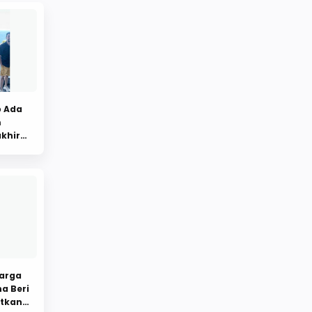
p Ada
m
khir
uarga
na Beri
tkan