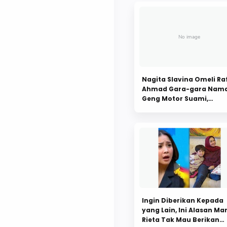
Nagita Slavina Omeli Raf
Ahmad Gara-gara Nam
Geng Motor Suami,
Khawatir Senasib Gadin
dan Desta
Ingin Diberikan Kepada
yang Lain, Ini Alasan M
Rieta Tak Mau Berikan