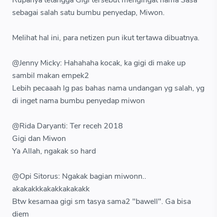
Rupanya tetangga Gigi tersebut mengingat nama Sasa
sebagai salah satu bumbu penyedap, Miwon.
Melihat hal ini, para netizen pun ikut tertawa dibuatnya.
@Jenny Micky: Hahahaha kocak, ka gigi di make up
sambil makan empek2
Lebih pecaaah lg pas bahas nama undangan yg salah, yg
di inget nama bumbu penyedap miwon
@Rida Daryanti: Ter receh 2018
Gigi dan Miwon
Ya Allah, ngakak so hard
@Opi Sitorus: Ngakak bagian miwonn..
akakakkkakakkakakakk
Btw kesamaa gigi sm tasya sama2 "bawell". Ga bisa
diem