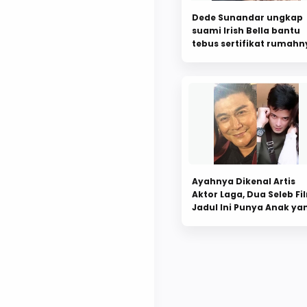
Dede Sunandar ungkap
suami Irish Bella bantu
tebus sertifikat rumahn
yang digadai ratusan ju
Ayahnya Dikenal Artis
Aktor Laga, Dua Seleb Fi
Jadul Ini Punya Anak ya
Cantiknya Kebangetan