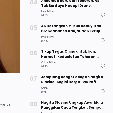
Ancaman Baru dari Teheran: AS
Tak Berdaya Hadapi Drone
Terbang Rendah Iran
Iran
Militer
09:43
AS Datangkan Musuh Bebuyutan
Drone Shahed Iran, Sudah Teruji di
Ukraina
Iran
Militer
09:05
Sikap Tegas China untuk Iran:
Hormati Kedaulatan Teheran,
Tolak Ancaman untuk Pemimpin
China
Militer
Baru
09:23
Jomplang Banget dengan Nagita
Slavina, Segini Harga Tas Raffi
Ahmad Selama Liburan di Jepang
Seleb
07:17
Nagita Slavina Ungkap Awal Mula
ayanya
Panggilan Caca Tengker, Sempat
Disangka Nama Bumbu Dapur