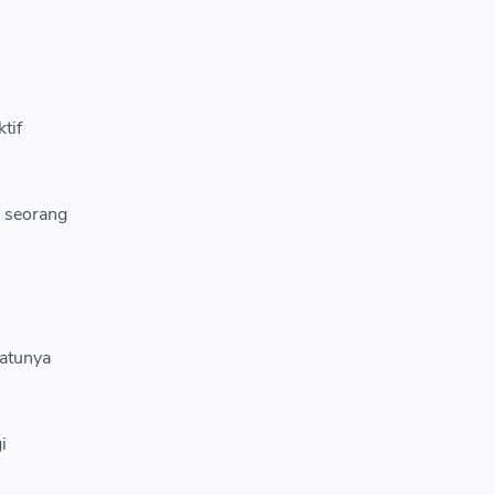
tif
, seorang
satunya
i