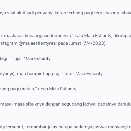
inya saat aktif jadi penyanyi kerap terbang pagi terus saking sibu
k maskapai kebanggaan Indonesia,” kata Maia Estianty, dikutip 
stagram @maiaestiantyreal pada Jumat (7/4/2023).
agi…,” ujar Maia Estianty.
enyanyi), mah hampir tiap pagi,” tutur Maia Estianty.
ang pagi melulu,” ucap Maia Estianty.
 masa-masa sibuknya dengan segudang jadwal padatnya dahulu
ty tersebut, tergambar jelas betapa padatnya jadwal menyanyi d