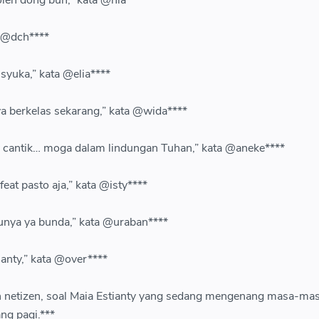
a @dch****
syuka,” kata @elia****
a berkelas sekarang,” kata @wida****
y cantik… moga dalam lindungan Tuhan,” kata @aneke****
eat pasto aja,” kata @isty****
tunya ya bunda,” kata @uraban****
ianty,” kata @over****
 netizen, soal Maia Estianty yang sedang mengenang masa-mas
ng pagi.***