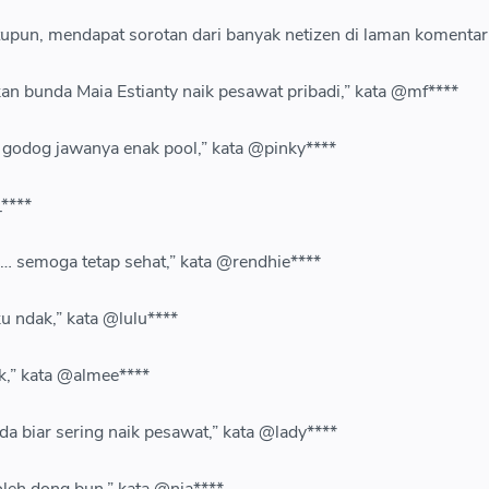
tupun, mendapat sorotan dari banyak netizen di laman komentar
an bunda Maia Estianty naik pesawat pribadi,” kata @mf****
 godog jawanya enak pool,” kata @pinky****
****
… semoga tetap sehat,” kata @rendhie****
 ndak,” kata @lulu****
,” kata @almee****
nda biar sering naik pesawat,” kata @lady****
eh dong bun,” kata @nia****