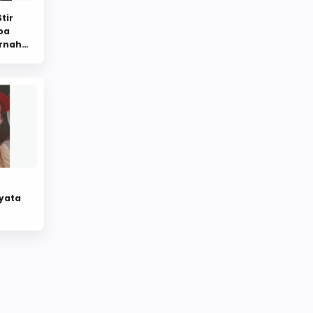
tir
ba
ernah
nyata
 Anak