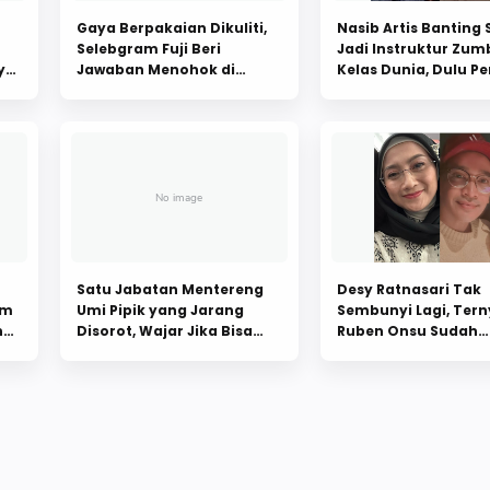
Gaya Berpakaian Dikuliti,
Nasib Artis Banting S
Selebgram Fuji Beri
Jadi Instruktur Zum
ya
Jawaban Menohok di
Kelas Dunia, Dulu P
ta
Konten Bareng Verrel
Dibayar Rp35 Ribu
Bramasta
Satu Jabatan Mentereng
Desy Ratnasari Tak
lm
Umi Pipik yang Jarang
Sembunyi Lagi, Ter
ng
Disorot, Wajar Jika Bisa
Ruben Onsu Sudah
Sewa Bioskop Demi Film
Dikenalkan ke sang
Abidzar