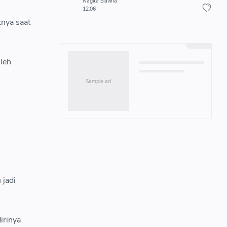
Nagita Slavina
12:06
knya saat
oleh
 jadi
irinya