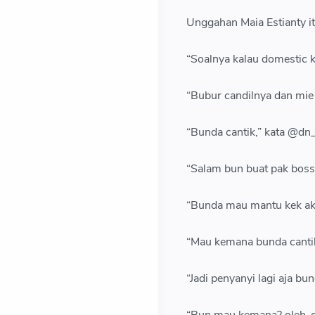
Unggahan Maia Estianty i
“Soalnya kalau domestic k
“Bubur candilnya dan mie
“Bunda cantik,” kata @dn_
“Salam bun buat pak boss
“Bunda mau mantu kek aku
“Mau kemana bunda cantik
“Jadi penyanyi lagi aja bu
“Bun mau kemana? oleh-ol