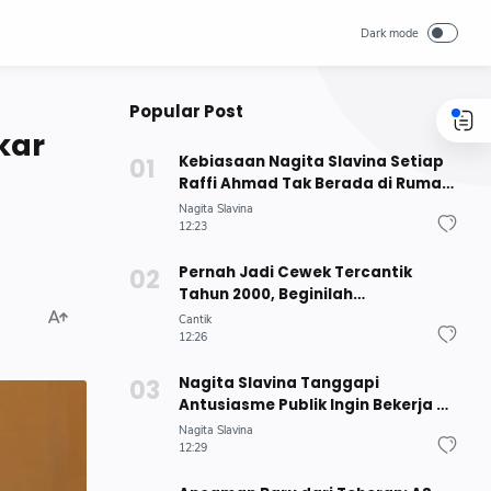
Popular Post
kar
Kebiasaan Nagita Slavina Setiap
Raffi Ahmad Tak Berada di Rumah,
Rafathar Sampai Melapor ke Sang
Nagita Slavina
Ayah
12:23
Pernah Jadi Cewek Tercantik
Tahun 2000, Beginilah
Keadaannya Sekarang Hampir
Cantik
Berusia 40 Tahun
12:26
Nagita Slavina Tanggapi
Antusiasme Publik Ingin Bekerja di
RANS : Yakin Sanggup?
Nagita Slavina
12:29