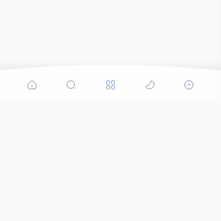
Popular Post
AS Datangkan Musuh Bebuyutan Drone Shahed
Iran, Sudah Teruji di Ukraina
Iran
Militer
09:05
Kebiasaan Nagita Slavina Setiap Raffi Ahmad
Tak Berada di Rumah, Rafathar Sampai Melapor